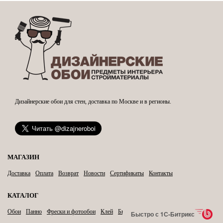
Дизайнерские обои для стен, доставка по Москве и в регионы.
МАГАЗИН
Доставка
Оплата
Возврат
Новости
Сертификаты
Контакты
КАТАЛОГ
Обои
Панно
Фрески и фотообои
Клей
Бытовая химия
Карнизы
Быстро с 1С-Битрикс