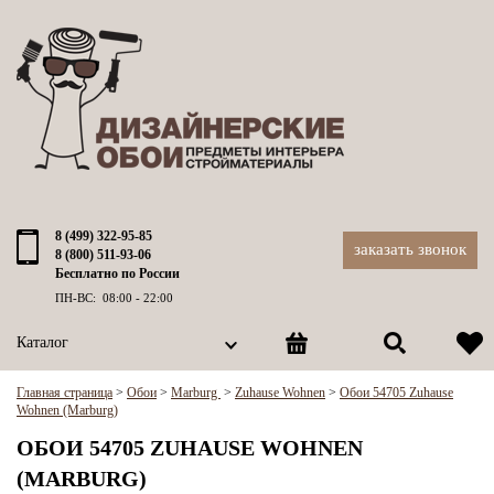
8 (499) 322-95-85
заказать звонок
8 (800) 511-93-06
Бесплатно по России
ПН-ВС: 08:00 - 22:00
Каталог
Главная страница
>
Обои
>
Marburg
>
Zuhause Wohnen
>
Обои 54705 Zuhause
Wohnen (Marburg)
ОБОИ 54705 ZUHAUSE WOHNEN
(MARBURG)