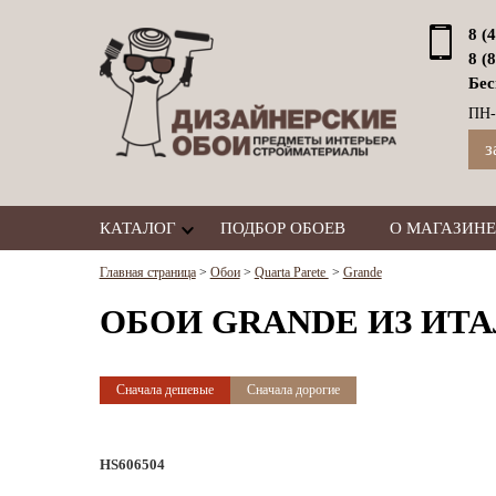
8 (
8 (
Бес
ПН-
з
КАТАЛОГ
ПОДБОР ОБОЕВ
О МАГАЗИНЕ
Главная страница
>
Обои
>
Quarta Parete
>
Grande
ОБОИ GRANDE ИЗ ИТА
Сначала дешевые
Сначала дорогие
HS606504