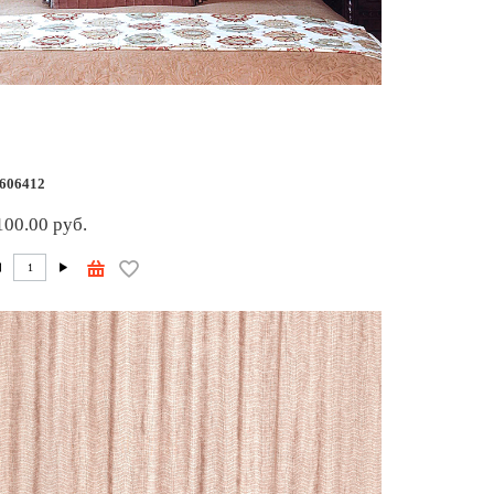
606412
100.00 руб.