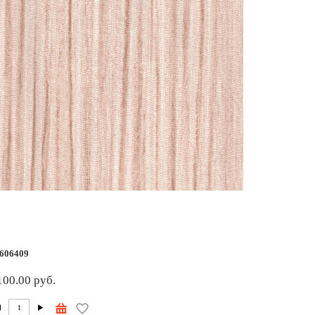
606409
100.00 руб.