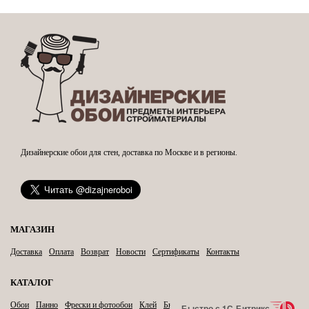
Дизайнерские обои для стен, доставка по Москве и в регионы.
МАГАЗИН
Доставка
Оплата
Возврат
Новости
Сертификаты
Контакты
КАТАЛОГ
Обои
Панно
Фрески и фотообои
Клей
Бытовая химия
Карнизы
Быстро с 1С-Битрикс