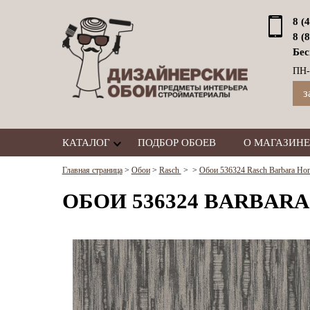
8 (
8 (
Бес
ПН-
з
КАТАЛОГ
ПОДБОР ОБОЕВ
О МАГАЗИНЕ
Главная страница
>
Обои
>
Rasch
>
>
Обои 536324 Rasch Barbara Home
ОБОИ 536324 BARBARA