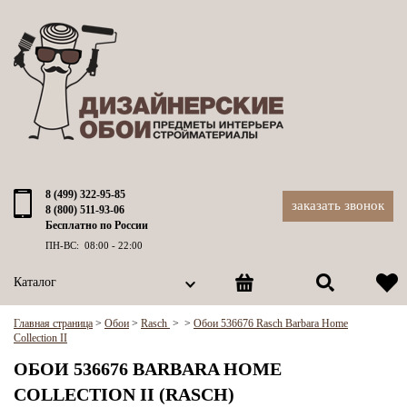
8 (499) 322-95-85
заказать звонок
8 (800) 511-93-06
Бесплатно по России
ПН-ВС: 08:00 - 22:00
Каталог
Главная страница
>
Обои
>
Rasch
>
>
Обои 536676 Rasch Barbara Home
Collection II
ОБОИ 536676 BARBARA HOME
COLLECTION II (RASCH)