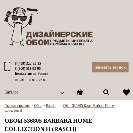
8 (499) 322-95-85
заказать звонок
8 (800) 511-93-06
Бесплатно по России
ПН-ВС: 08:00 - 22:00
Каталог
Главная страница
>
Обои
>
Rasch
>
>
Обои 536805 Rasch Barbara Home
Collection II
ОБОИ 536805 BARBARA HOME
COLLECTION II (RASCH)