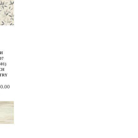
И
07
501)
CH
TRY
00.00
.