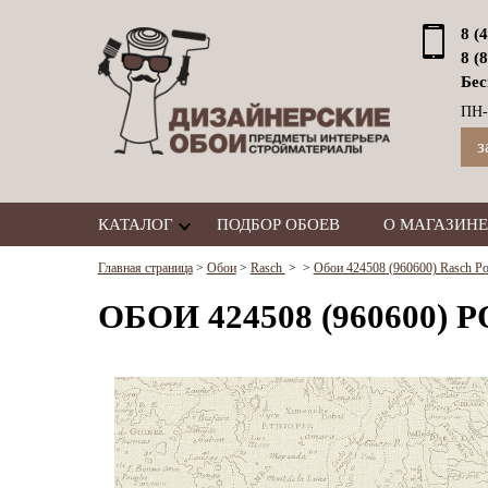
8 (
8 (
Бес
ПН-
з
КАТАЛОГ
ПОДБОР ОБОЕВ
О МАГАЗИНЕ
Главная страница
>
Обои
>
Rasch
>
>
Обои 424508 (960600) Rasch Po
ОБОИ 424508 (960600) 