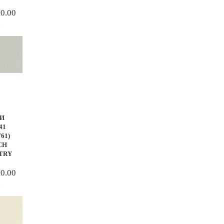
50.00
.
И
41
761)
CH
TRY
50.00
.