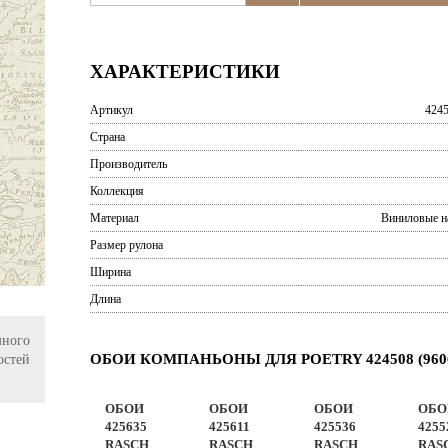
ХАРАКТЕРИСТИКИ
Артикул
4245
Страна
Производитель
Коллекция
Материал
Виниловые н
Размер рулона
Ширина
Длина
ного
ОБОИ КОМПАНЬОНЫ ДЛЯ POETRY 424508 (960
остей
ОБОИ
ОБОИ
ОБОИ
ОБО
425635
425611
425536
4255
RASCH
RASCH
RASCH
RAS