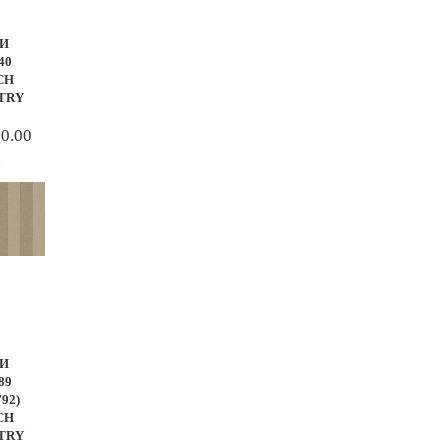
И
40
CH
TRY
00.00
.
И
89
792)
CH
TRY