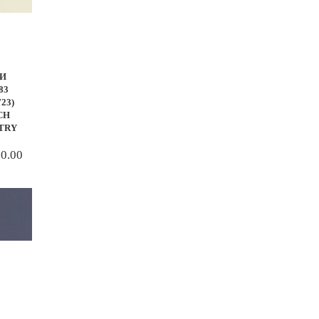
И
83
723)
CH
TRY
00.00
.