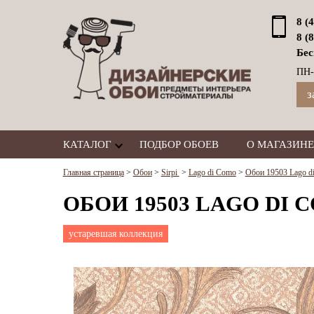
8 (
8 (
Бес
ПН-
з
КАТАЛОГ
ПОДБОР ОБОЕВ
О МАГАЗИНЕ
Главная страница
>
Обои
>
Sirpi
>
Lago di Como
>
Обои 19503 Lago di
ОБОИ 19503 LAGO DI C
устаревшая коллекция