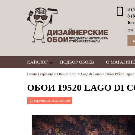
8 (
8 (
Бес
ПН-
з
КАТАЛОГ
ПОДБОР ОБОЕВ
О МАГАЗИНЕ
Главная страница
>
Обои
>
Sirpi
>
Lago di Como
>
Обои 19520 Lago di
ОБОИ 19520 LAGO DI C
устаревшая коллекция