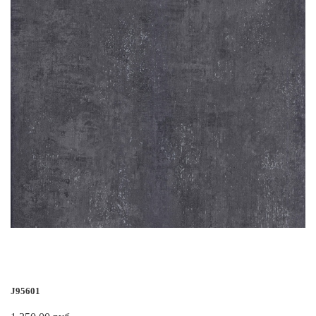
J95601