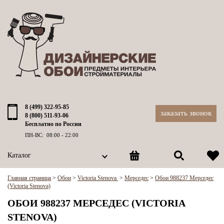
8 (499) 322-95-85
заказать звонок
8 (800) 511-93-06
Бесплатно по России
ПН-ВС: 08:00 - 22:00
Каталог
Главная страница
>
Обои
>
Victoria Stenova
>
Мерседес
>
Обои 988237 Мерседес
(Victoria Stenova)
ОБОИ 988237 МЕРСЕДЕС (VICTORIA
STENOVA)