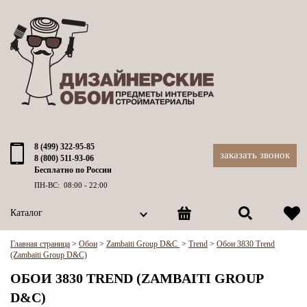
8 (499) 322-95-85
заказать звонок
8 (800) 511-93-06
Бесплатно по России
ПН-ВС: 08:00 - 22:00
Каталог
Главная страница
>
Обои
>
Zambaiti Group D&C
>
Trend
>
Обои 3830 Trend
(Zambaiti Group D&C)
ОБОИ 3830 TREND (ZAMBAITI GROUP
D&C)