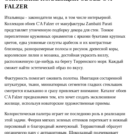
FALZER
Итальянцы - законодатели моды, в том числе интерьерной.
Коллекция обоев C'A Falzer от мануфактуры Zambaiti Parati
представляет утонченную подборку декора для стен. Тонкое
переплетение кружевных орнаментов с яркими букетами крупных
цветов, едва уловимые силуэты арабесок и их контрастные
близнецы, разноразмерные полосы и рисунок древесной коры,
королевские лилии и мозаика, достойная украсить виллу,
расположенную где-нибудь на берегу Тирренского моря. Каждый
сможет найти эстетический образ по вкусу.
Фактурность помогает оживить полотна. Имитация состаренной
штукатурки, ткани, миниатюрных сегментов гладких стеклышек
смотрится изысканно и сразу привлекает внимание. Каталог обоев
C'A Falzer предназначен тем, кто хочет создать эксклюзивное
жилище, используя новаторские художественные приемы.
Колористическая палитра играет не последнюю роль в реализации
этой задачи. Феерия мягких зеленых оттенков перетекает в нежный
персиковый и благородный жемчужный. Терракотовый образует
органичную пару с антрацитовым. Шоколадный подчеркивает