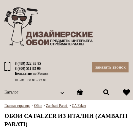
8 (499) 322-95-85
заказать звонок
8 (800) 511-93-06
Бесплатно по России
ПН-ВС: 08:00 - 22:00
Каталог
Главная страница
>
Обои
>
Zambaiti Parati
>
CA Falzer
ОБОИ CA FALZER ИЗ ИТАЛИИ (ZAMBAITI
PARATI)