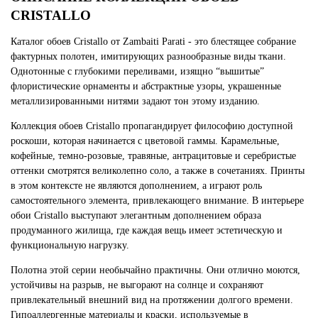
CRISTALLO
Каталог обоев Cristallo от Zambaiti Parati - это блестящее собрание
фактурных полотен, имитирующих разнообразные виды ткани.
Однотонные с глубокими переливами, изящно “вышитые”
флористические орнаменты и абстрактные узоры, украшенные
металлизированными нитями задают тон этому изданию.
Коллекция обоев Cristallo пропагандирует философию доступной
роскоши, которая начинается с цветовой гаммы. Карамельные,
кофейные, темно-розовые, травяные, антрацитовые и серебристые
оттенки смотрятся великолепно соло, а также в сочетаниях. Принты
в этом контексте не являются дополнением, а играют роль
самостоятельного элемента, привлекающего внимание. В интерьере
обои Cristallo выступают элегантным дополнением образа
продуманного жилища, где каждая вещь имеет эстетическую и
функциональную нагрузку.
Полотна этой серии необычайно практичны. Они отлично моются,
устойчивы на разрыв, не выгорают на солнце и сохраняют
привлекательный внешний вид на протяжении долгого времени.
Гипоаллергенные материалы и краски, используемые в