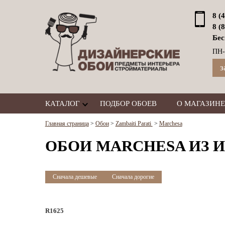
8 (
8 (
Бес
ПН-
з
КАТАЛОГ
ПОДБОР ОБОЕВ
О МАГАЗИНЕ
Главная страница
>
Обои
>
Zambaiti Parati
>
Marchesa
ОБОИ MARCHESA ИЗ И
Сначала дешевые
Сначала дорогие
R1625