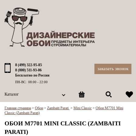
8 (499) 322-95-85
заказать звонок
8 (800) 511-93-06
Бесплатно по России
ПН-ВС: 08:00 - 22:00
Каталог
Главная страница
>
Обои
>
Zambaiti Parati
>
Mini Classic
>
Обои M7701 Mini
Classic (Zambaiti Parati)
ОБОИ M7701 MINI CLASSIC (ZAMBAITI
PARATI)