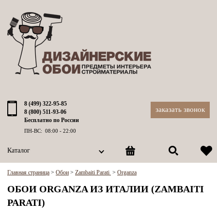
8 (499) 322-95-85
заказать звонок
8 (800) 511-93-06
Бесплатно по России
ПН-ВС: 08:00 - 22:00
Каталог
Главная страница
>
Обои
>
Zambaiti Parati
>
Organza
ОБОИ ORGANZA ИЗ ИТАЛИИ (ZAMBAITI
PARATI)