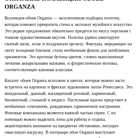
ORGANZA
Коллекция обоев Organza — эксклюзивная подборка полотен,
которая поможет превратить стены в экспонат музейного искусства.
Это редкое предложение обязательно придется по вкусу персонам с
тонким художественным вкусом. Полотна удачно имитируют
сжатый шелк, атлас и воздушную органзу. Фактуры, мерцающие на
свету холодным блеском, стали необычным фоном для затейливых
орнаментов. Это крупные бутоны цветов, словно выполненные
легкими акварельными мазками, и флористические мотивы,
соответствующие канонам классики.
Каталог обоев Organza исполнен в цветах, которые можно часто
встретить на картинах и фресках художников эпохи Ренессанса. Это
миндальный, дынный, насыщенный розовый, карминовый,
бисквитный, стальной и индиго. Пастельные краски предстают в
необычных сочетаниях, рождающих гармоничное настроение.
Фоновые компаньоны являются важной частью серии. С их
помощью можно выделить зоны для работы и отдыха,
акцентировать внимание на предметах обстановки, несущих
смысловую нагрузку. В интерьере обои Organza выступают