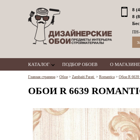
8 (
8 (
Бес
ПН-
з
КАТАЛОГ
ПОДБОР ОБОЕВ
О МАГАЗИНЕ
Главная страница
>
Обои
>
Zambaiti Parati
>
Romantica
>
Обои R 6639 R
ОБОИ R 6639 ROMANTI