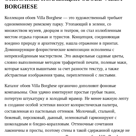
BORGHESE
Коллекция обоев Villa Borghese — это художественный трибьют
одноименному римскому парку. Утопающий в зелени, со
множеством музеев, дворцом и театром, он стал излюбленным
местом отдыха горожан и туристов. Концепция, соединяющая
воедино природу и архитектуру, нашла отражение в принтах.
Доминирующие флористические композиции исполнены с
непревзойденным мастерством. Это акварельные садовые цветы,
словно выполненные методом трафаретной печати, полевые маки,
которые кажутся вышитыми за счет разности текстур, а также
абстрактные изображения травы, переплетенной с листьями.
Каталог обоев Villa Borghese органично дополняют фоновые
компаньоны. Они удачно имитируют простые грубые ткани,
потертую штукатурку и холодный мрамор. Не менее важную лепту
в создание особой эстетики вносит колористическая палитра,
составленная из пастельных оттенков. Молочный, стальной,
бежевый, персиковый, дынный, зеленоватый гармонируют с
шоколадным и бледно-коралловым. Оттеночные сочетания
лаконичны и просты, поэтому стены в такой сдержанной одежде не