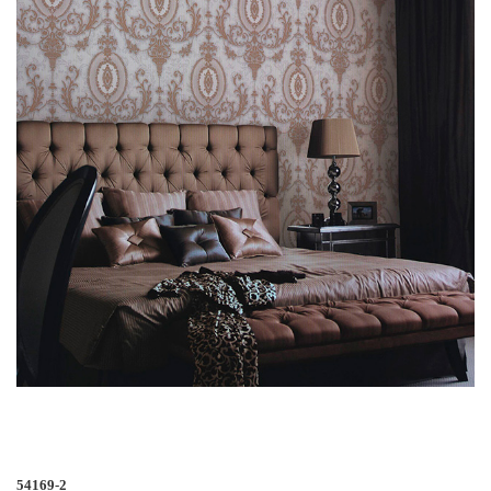
54169-2