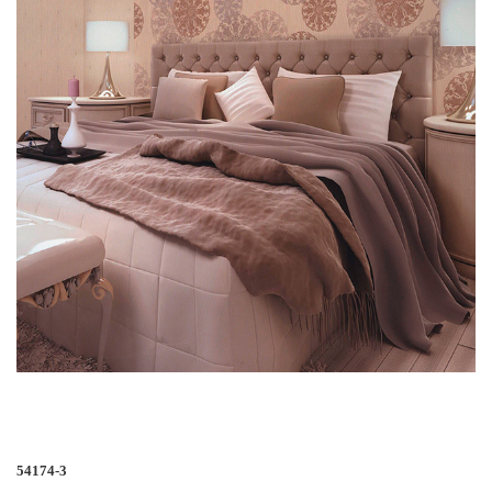
54174-3