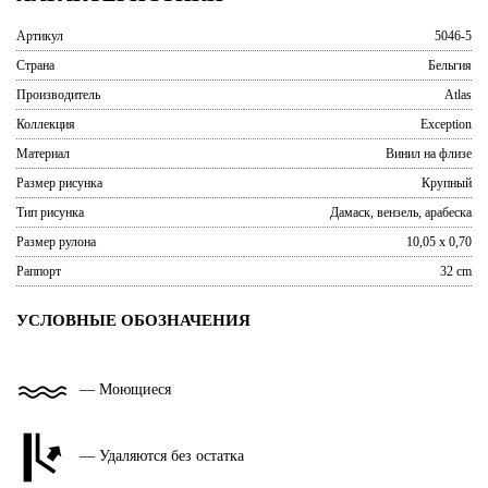
Артикул
5046-5
Страна
Бельгия
Производитель
Atlas
Коллекция
Exception
Материал
Винил на флизе
Размер рисунка
Крупный
Тип рисунка
Дамаск, вензель, арабеска
Размер рулона
10,05 x 0,70
Раппорт
32 cm
УСЛОВНЫЕ ОБОЗНАЧЕНИЯ
— Моющиеся
— Удаляются без остатка