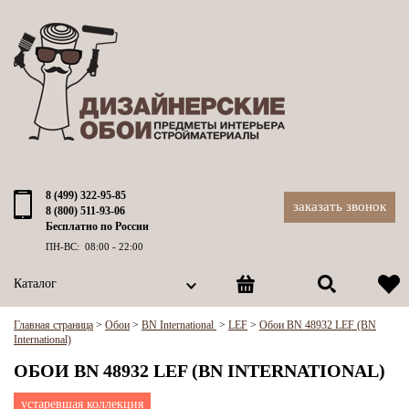
8 (499) 322-95-85
заказать звонок
8 (800) 511-93-06
Бесплатно по России
ПН-ВС: 08:00 - 22:00
Каталог
Главная страница
>
Обои
>
BN International
>
LEF
>
Обои BN 48932 LEF (BN
International)
ОБОИ BN 48932 LEF (BN INTERNATIONAL)
устаревшая коллекция