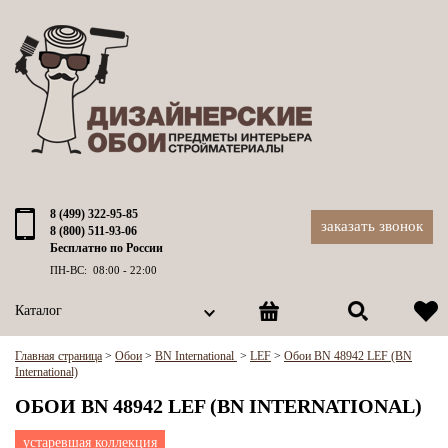
8 (499) 322-95-85
заказать звонок
8 (800) 511-93-06
Бесплатно по России
ПН-ВС: 08:00 - 22:00
Каталог
Главная страница
>
Обои
>
BN International
>
LEF
>
Обои BN 48942 LEF (BN
International)
ОБОИ BN 48942 LEF (BN INTERNATIONAL)
устаревшая коллекция