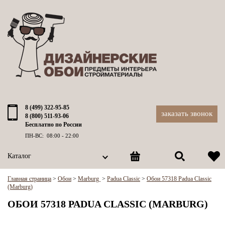
8 (499) 322-95-85
заказать звонок
8 (800) 511-93-06
Бесплатно по России
ПН-ВС: 08:00 - 22:00
Каталог
Главная страница
>
Обои
>
Marburg
>
Padua Classic
>
Обои 57318 Padua Classic
(Marburg)
ОБОИ 57318 PADUA CLASSIC (MARBURG)